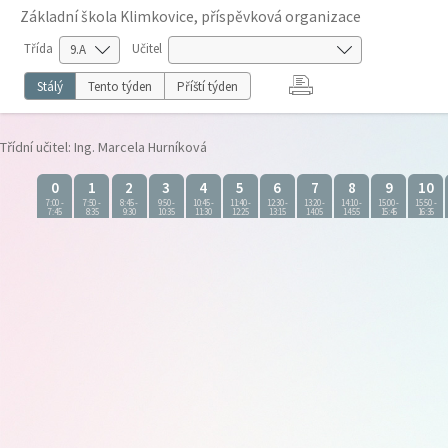
Základní škola Klimkovice, příspěvková organizace
Třída
Učitel
Stálý
Tento týden
Příští týden
Třídní učitel: Ing. Marcela Hurníková
0
1
2
3
4
5
6
7
8
9
10
7:00
-
7:50
-
8:45
-
9:50
-
10:45
-
11:40
-
12:30
-
13:20
-
14:10
-
15:00
-
15:50
-
7:45
8:35
9:30
10:35
11:30
12:25
13:15
14:05
14:55
15:45
16:35