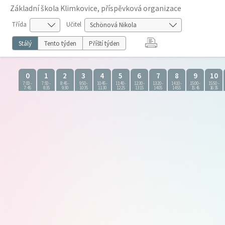
Základní škola Klimkovice, příspěvková organizace
Třída
Učitel
Stálý
Tento týden
Příští týden
0
1
2
3
4
5
6
7
8
9
10
7:00
-
7:50
-
8:45
-
9:50
-
10:45
-
11:40
-
12:30
-
13:20
-
14:10
-
15:00
-
15:50
-
7:45
8:35
9:30
10:35
11:30
12:25
13:15
14:05
14:55
15:45
16:35