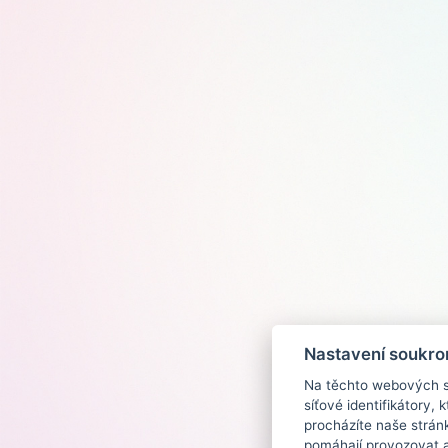
Nastavení soukro
Na těchto webových st
síťové identifikátory,
procházíte naše strán
pomáhají provozovat a 