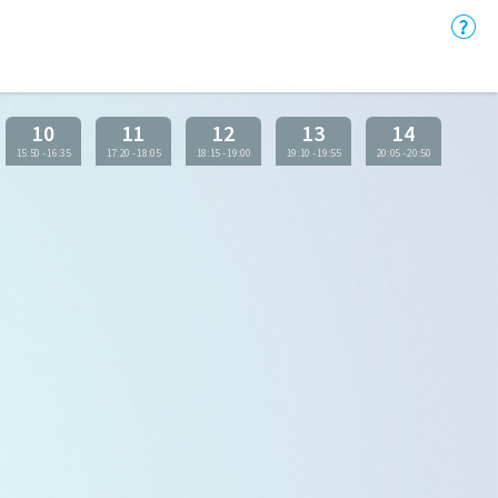
10
11
12
13
14
15:50
-
16:35
17:20
-
18:05
18:15
-
19:00
19:10
-
19:55
20:05
-
20:50