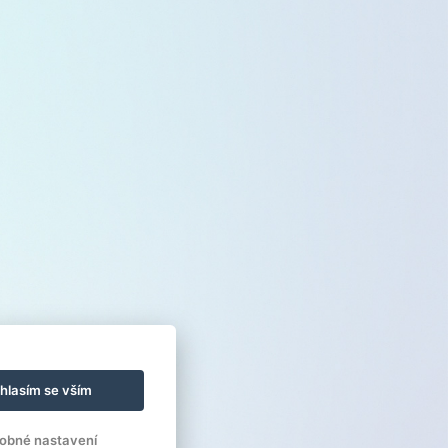
hlasím se vším
obné nastavení