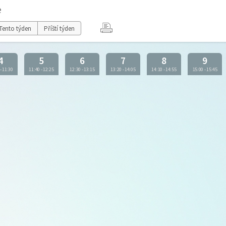
e
Tento týden
Příští týden
4
5
6
7
8
9
-
11:30
11:40
-
12:25
12:30
-
13:15
13:20
-
14:05
14:10
-
14:55
15:00
-
15:45