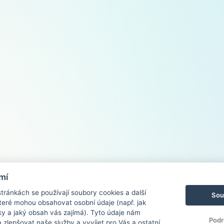
mí
ránkách se používají soubory cookies a další
Sou
 které mohou obsahovat osobní údaje (např. jak
ky a jaký obsah vás zajímá). Tyto údaje nám
Podr
zlepšovat naše služby a vyvíjet pro Vás a ostatní