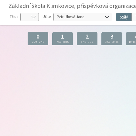
Základní škola Klimkovice, příspěvková organizac
Třída
Učitel
Stálý
0
1
2
3
7:00
-
7:45
7:50
-
8:35
8:45
-
9:30
9:50
-
10:35
10:45