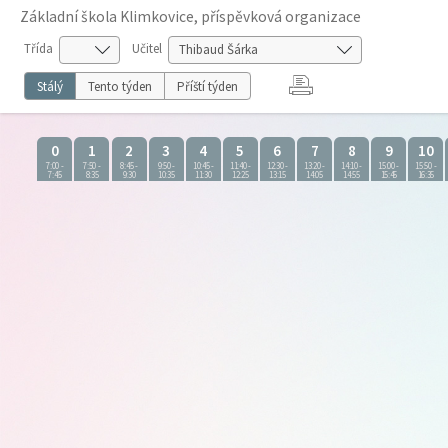
Základní škola Klimkovice, příspěvková organizace
Třída
Učitel
Stálý
Tento týden
Příští týden
0
1
2
3
4
5
6
7
8
9
10
7:00
-
7:50
-
8:45
-
9:50
-
10:45
-
11:40
-
12:30
-
13:20
-
14:10
-
15:00
-
15:50
-
7:45
8:35
9:30
10:35
11:30
12:25
13:15
14:05
14:55
15:45
16:35