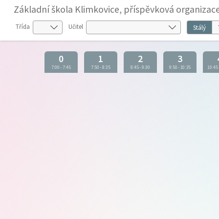
Základní škola Klimkovice, příspěvková organizac
Třída
Učitel
Stálý
0
1
2
3
7:00
-
7:45
7:50
-
8:35
8:45
-
9:30
9:50
-
10:35
10:45