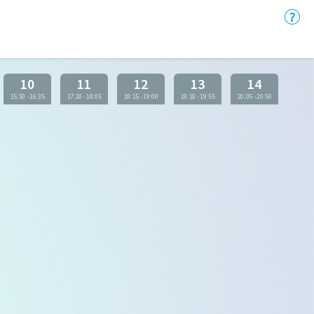
10
11
12
13
14
15:50
-
16:35
17:20
-
18:05
18:15
-
19:00
19:10
-
19:55
20:05
-
20:50