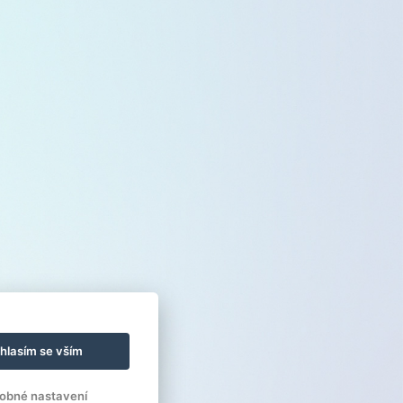
hlasím se vším
obné nastavení