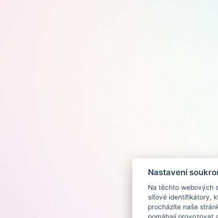
Nastavení soukro
Na těchto webových st
síťové identifikátory,
procházíte naše strán
pomáhají provozovat a 