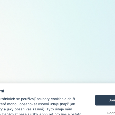
mí
ránkách se používají soubory cookies a další
Sou
 které mohou obsahovat osobní údaje (např. jak
ky a jaký obsah vás zajímá). Tyto údaje nám
Podr
zlepšovat naše služby a vyvíjet pro Vás a ostatní