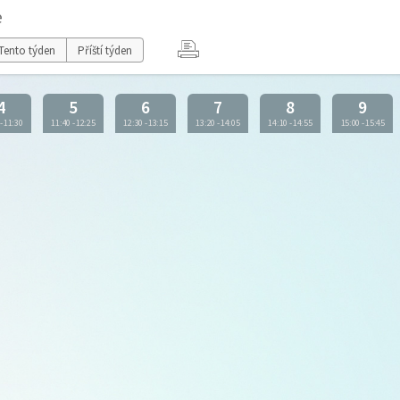
e
Tento týden
Příští týden
4
5
6
7
8
9
-
11:30
11:40
-
12:25
12:30
-
13:15
13:20
-
14:05
14:10
-
14:55
15:00
-
15:45